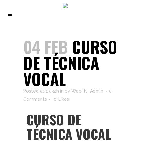
04 FEB
CURSO
DE TÉCNICA
VOCAL
Posted at 13:32h
in
by
WebFly_Admin
0
Comments
0
Likes
CURSO DE
TÉCNICA VOCAL