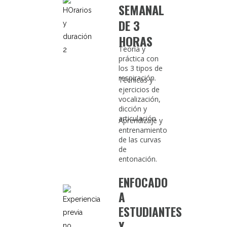
SEMANAL
DE 3
HORAS
Teoría y
práctica con
los 3 tipos de
respiración.
Técnicas y
ejercicios de
vocalización,
dicción y
articulación
Aprendizaje y
entrenamiento
de las curvas
de
entonación.
ENFOCADO
A
ESTUDIANTES
Y