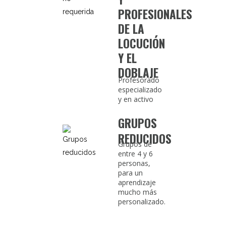
PROFESIONALES
DE LA
LOCUCIÓN
Y EL
DOBLAJE
Profesorado
especializado
y en activo
GRUPOS
REDUCIDOS
Grupos de
entre 4 y 6
personas,
para un
aprendizaje
mucho más
personalizado.