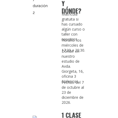
Y
DÓNDE?
Matrícula
gratuita si
has cursado
algún curso o
taller con
nosotros.
Horario: los
miércoles de
17:30 a 20:30.
Dónde: en
nuestro
estudio de
Avda.
Giorgeta, 16,
oficina 3
(Valencia)
Fechas: del 7
de octubre al
23 de
diciembre de
2026.
1 CLASE