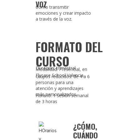
VOZ
Cómo transmitir
emociones y crear impacto
a través de la voz.
FORMATO DEL
CURSO
Duración: trimestral
Modalidad: Presencial, en
Flycase School Valencia.
Grupos reducidos: de 4 a 6
personas para una
atención y aprendizajes
más personalizados.
Horario: 1 sesión semanal
de 3 horas
¿CÓMO,
CUÁNDO