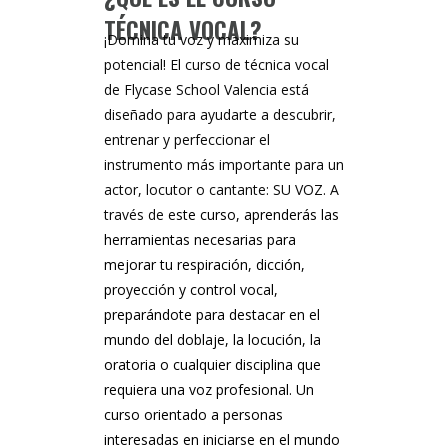
TÉCNICA VOCAL?
¡Domina tu voz y maximiza su
potencial! El curso de técnica vocal
de Flycase School Valencia está
diseñado para ayudarte a descubrir,
entrenar y perfeccionar el
instrumento más importante para un
actor, locutor o cantante: SU VOZ. A
través de e
ste curso, aprenderás las
herramientas necesarias para
mejorar tu respiración, dicción,
proyección y
control vocal
,
preparándote para destacar en el
mundo del
doblaje
, la locución, la
oratoria o cualquier disciplina que
requiera una voz profesional. Un
curso orientado a personas
interesadas en iniciarse en el mundo