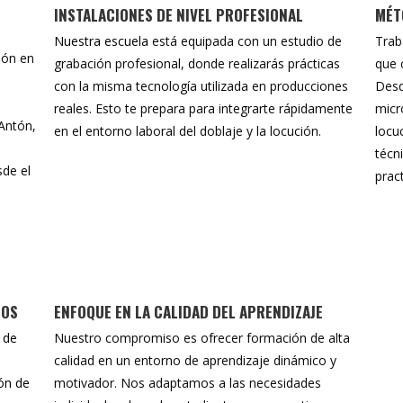
INSTALACIONES DE NIVEL PROFESIONAL
MÉT
Nuestra escuela
está equipada con un estudio de
Tra
ión en
grabación profesional, donde realizarás prácticas
que 
con la misma tecnología utilizada en producciones
Desd
reales. Esto te prepara para integrarte rápidamente
micr
Antón,
en el entorno laboral del doblaje y la locución.
locu
técn
sde el
prac
DOS
ENFOQUE EN LA CALIDAD DEL APRENDIZAJE
 de
Nuestro compromiso es ofrecer formación de alta
calidad en un entorno de aprendizaje dinámico y
ón de
motivador. Nos adaptamos a las necesidades